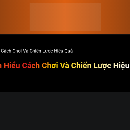
 Cách Chơi Và Chiến Lược Hiệu Quả
 Hiểu Cách Chơi Và Chiến Lược Hiệ