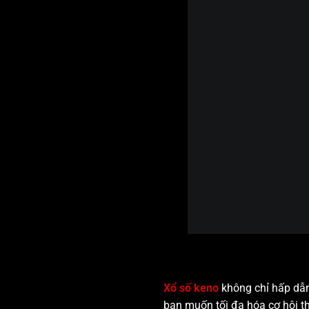
Xổ số keno
không chỉ hấp dẫn 
bạn muốn tối đa hóa cơ hội th