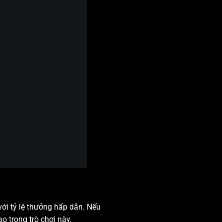
 với tỷ lệ thưởng hấp dẫn. Nếu
o trong trò chơi này.