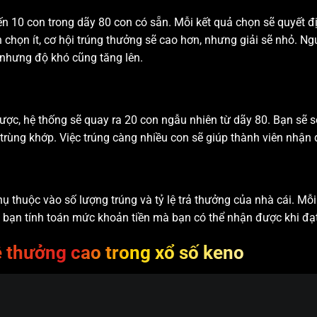
đến 10 con trong dãy 80 con có sẵn. Mỗi kết quả chọn sẽ quyết
chọn ít, cơ hội trúng thưởng sẽ cao hơn, nhưng giải sẽ nhỏ. Ngư
 nhưng độ khó cũng tăng lên.
ược, hệ thống sẽ quay ra 20 con ngẫu nhiên từ dãy 80. Bạn sẽ s
trùng khớp. Việc trúng càng nhiều con sẽ giúp thành viên nhận
thuộc vào số lượng trúng và tỷ lệ trả thưởng của nhà cái. Mỗi 
úp bạn tính toán mức khoản tiền mà bạn có thể nhận được khi đạ
lệ thưởng cao trong xổ số keno