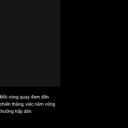
n. Mỗi vòng quay đem đến
 chiến thắng, việc nắm vững
 thưởng hấp dẫn.