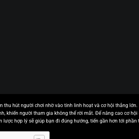
n thu hút người chơi nhờ vào tính linh hoạt và cơ hội thắng lớ
nh, khiến người tham gia không thể rời mắt. Để nâng cao cơ hội
n lược hợp lý sẽ giúp bạn đi đúng hướng, tiến gần hơn tới phần