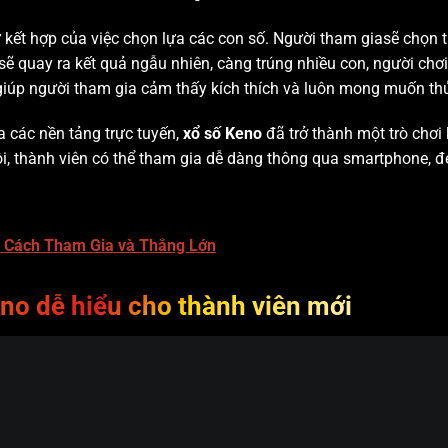
kết hợp của việc chọn lựa các con số. Người tham giasẽ chọn t
 sẽ quay ra kết quả ngẫu nhiên, càng trúng nhiều con, người ch
 giúp người tham gia cảm thấy kích thích và luôn mong muốn t
 các nền tảng trực tuyến,
xổ số Keno
đã trở thành một trò chơi 
ội, thành viên có thể tham gia dễ dàng thông qua smartphone, đ
ề Cách Tham Gia và Thắng Lớn
eno dễ hiểu cho thành viên mới