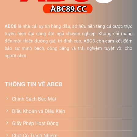
ABC8
là nhà cái uy tín hàng đầu, sở hữu nền tảng cá cược trực
tuyến hiện đại cùng đội ngũ chuyên nghiệp. Không chỉ mang
đến một thiên đường giải trí đỉnh cao, ABC8 còn cam kết đảm
bảo sự minh bạch, công bằng và trải nghiệm tuyệt vời cho
người chơi.
THÔNG TIN VỀ ABC8
Chính Sách Bảo Mật
Điều Khoản và Điều Kiện
Giấy Phép Hoạt Động
Chơi Có Trách Nhiệm