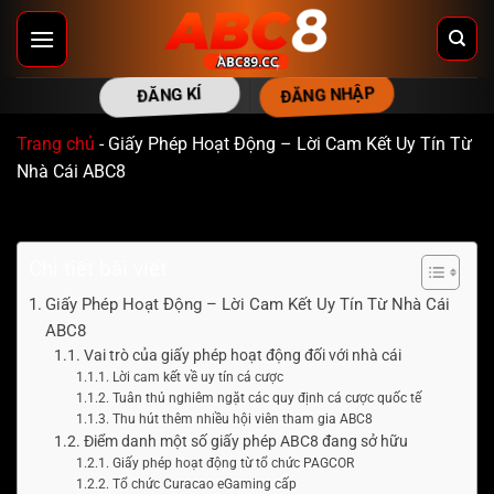
Bỏ
qua
nội
ĐĂNG NHẬP
dung
ĐĂNG KÍ
Trang chủ
-
Giấy Phép Hoạt Động – Lời Cam Kết Uy Tín Từ
Nhà Cái ABC8
Chi tiết bài viết
Giấy Phép Hoạt Động – Lời Cam Kết Uy Tín Từ Nhà Cái
ABC8
Vai trò của giấy phép hoạt động đối với nhà cái
Lời cam kết về uy tín cá cược
Tuân thủ nghiêm ngặt các quy định cá cược quốc tế
Thu hút thêm nhiều hội viên tham gia ABC8
Điểm danh một số giấy phép ABC8 đang sở hữu
Giấy phép hoạt động từ tổ chức PAGCOR
Tổ chức Curacao eGaming cấp