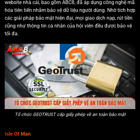
website nhà cái, bao gồm ABC8, đã áp dụng công nghệ mã
hóa tiên tiến nhằm bảo vệ dữ liệu người dùng. Nhờ tích hợp
các giải pháp bảo mật hiện đại, mọi giao dịch nạp, rút tiền
cũng như thông tin cá nhân của hội viên đều được bảo vệ
tối đa.
Tổ chức GEOTRUST cấp giấy phép về an toàn bảo mật
Isle Of Man