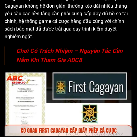
Cagayan không hề đơn giản, thường kéo dài nhiều tháng
yêu cầu các nền tảng cần phải cung cấp đầy đủ hồ sơ tài
chính, hệ thống game cá cược hàng đầu cùng với chính
sách bảo mật đã được trải qua quy trình kiểm duyệt
nghiêm ngặt.
Chơi Có Trách Nhiệm – Nguyên Tắc Cần
Nắm Khi Tham Gia ABC8