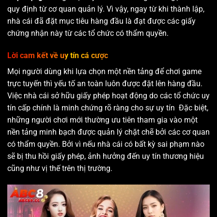
quy định từ cơ quan quản lý. Vì vậy, ngay từ khi thành lập,
nhà cái đã đặt mục tiêu hàng đầu là đạt được các giấy
chứng nhận này từ các tổ chức có thẩm quyền.
Lời cam kết về uy tín cá cược
Mọi người dùng khi lựa chọn một nền tảng để chơi game
trực tuyến thì yếu tố an toàn luôn được đặt lên hàng đầu.
Việc nhà cái sở hữu giấy phép hoạt động do các tổ chức uy
tín cấp chính là minh chứng rõ ràng cho sự uy tín Đặc biệt,
những người chơi mới thường ưu tiên tham gia vào một
nền tảng minh bạch được quản lý chặt chẽ bởi các cơ quan
có thẩm quyền. Bởi vì nếu nhà cái có bất kỳ sai phạm nào
sẽ bị thu hồi giấy phép, ảnh hưởng đến uy tín thương hiệu
cũng như vị thế trên thị trường.