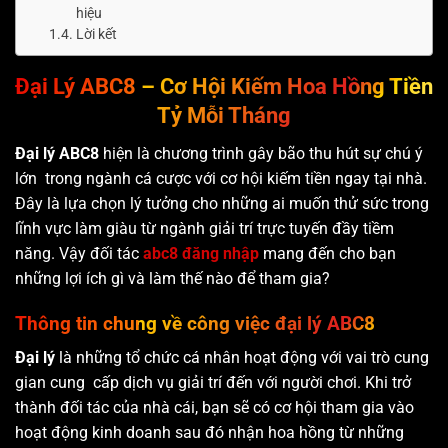
hiệu
Lời kết
Đại Lý ABC8 – Cơ Hội Kiếm Hoa Hồng Tiền
Tỷ Mỗi Tháng
Đại lý ABC8
hiện là chương trình gây bão thu hút sự chú ý
lớn trong ngành cá cược với cơ hội kiếm tiền ngay tại nhà.
Đây là lựa chọn lý tưởng cho những ai muốn thử sức trong
lĩnh vực làm giàu từ ngành giải trí trực tuyến đầy tiềm
năng. Vậy đối tác
abc8 đăng nhập
mang đến cho bạn
những lợi ích gì và làm thế nào để tham gia?
Thông tin chung về công việc đại lý ABC8
Đại lý
là những tổ chức cá nhân hoạt động với vai trò cung
gian cung cấp dịch vụ giải trí đến với người chơi. Khi trở
thành đối tác của nhà cái, bạn sẽ có cơ hội tham gia vào
hoạt động kinh doanh sau đó nhận hoa hồng từ những