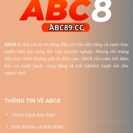
ABC8
là nhà cái uy tín hàng đầu, sở hữu nền tảng cá cược trực
tuyến hiện đại cùng đội ngũ chuyên nghiệp. Không chỉ mang
đến một thiên đường giải trí đỉnh cao, ABC8 còn cam kết đảm
bảo sự minh bạch, công bằng và trải nghiệm tuyệt vời cho
người chơi.
THÔNG TIN VỀ ABC8
Chính Sách Bảo Mật
Điều Khoản và Điều Kiện