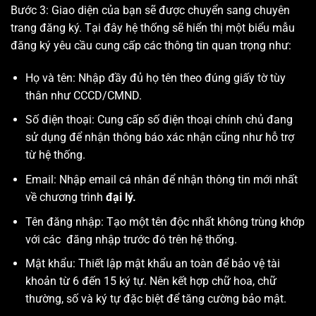
Bước 3: Giao diện của bạn sẽ được chuyển sang chuyên
trang đăng ký. Tại đây hệ thống sẽ hiển thị một biểu mẫu
đăng ký yêu cầu cung cấp các thông tin quan trọng như:
Họ và tên: Nhập đầy đủ họ tên theo đúng giấy tờ tùy
thân như CCCD/CMND.
Số điện thoại: Cung cấp số điện thoại chính chủ đang
sử dụng để nhận thông báo xác nhận cũng như hỗ trợ
từ hệ thống.
Email: Nhập email cá nhân để nhận thông tin mới nhất
về chương trình
đại lý.
Tên đăng nhập: Tạo một tên độc nhất không trùng khớp
với các đăng nhập trước đó trên hệ thống.
Mật khẩu: Thiết lập mật khẩu an toàn để bảo vệ tài
khoản từ 6 đến 15 ký tự. Nên kết hợp chữ hoa, chữ
thường, số và ký tự đặc biệt để tăng cường bảo mật.