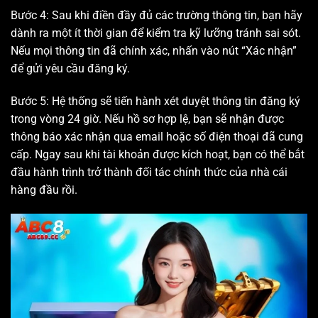
Bước 4: Sau khi điền đầy đủ các trường thông tin, bạn hãy
dành ra một ít thời gian để kiểm tra kỹ lưỡng tránh sai sót.
Nếu mọi thông tin đã chính xác, nhấn vào nút “Xác nhận”
để gửi yêu cầu đăng ký.
Bước 5: Hệ thống sẽ tiến hành xét duyệt thông tin đăng ký
trong vòng 24 giờ. Nếu hồ sơ hợp lệ, bạn sẽ nhận được
thông báo xác nhận qua email hoặc số điện thoại đã cung
cấp. Ngay sau khi tài khoản được kích hoạt, bạn có thể bắt
đầu hành trình trở thành đối tác chính thức của nhà cái
hàng đầu rồi.