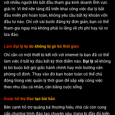
với nhiều người khi bắt đầu tham gia kinh doanh lĩnh vực
giải trí. Vì thế nền tảng đã triển khai công việc đại lý bắt
đầu miễn phí hoàn toàn, không yêu cầu bất kỳ khoản vốn
đầu tư nào. Chỉ với vài bước đăng ký đơn giản, bạn có thể
tham gia ngay mà không phải lo lắng về chi phí hay rủi ro
lừa đảo.
Làm đại lý tự do không bị gò bó thời gian
Chỉ cần có một thiết bị kết nối với internet là bạn đã có thể
làm việc ở bất kỳ đâu bất kỳ thời điểm nào.
Đại lý
sẽ không
bị bó buộc bởi giờ giấc hành chính hay môi trường văn
phòng cố định. Thay vào đó bạn hoàn toàn có thể chủ
động trong việc quản lý thời gian để sắp xếp công việc
theo nhu cầu cá nhân, cân bằng cuộc sống.
Được hỗ trợ đào tạo bài bản
Bên cạnh hỗ trợ quảng bá thương hiệu, nhà cái còn cung
cấp chương trình đào tạo chuyên sâu, trang bị đầy đủ kiến