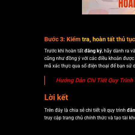
Bước 3: Kiểm tra, hoàn tất thủ tục
Trước khi hoàn tất
đăng ký
, hãy dành ra v
cũng như đồng ý với các điều khoản được y
mã xác thực qua số điện thoại để bạn sử 
Hướng Dẫn Chi Tiết Quy Trìn
Lời kết
Trên đây là chia sẻ chi tiết về quy trình
đăn
truy cập trang chủ chính thức và tạo tài