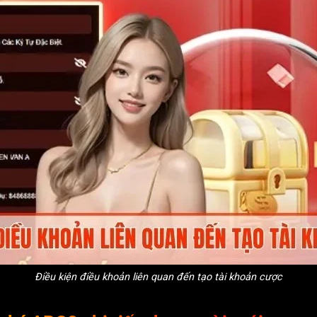
Điều kiện điều khoản liên quan đến tạo tài khoản cược