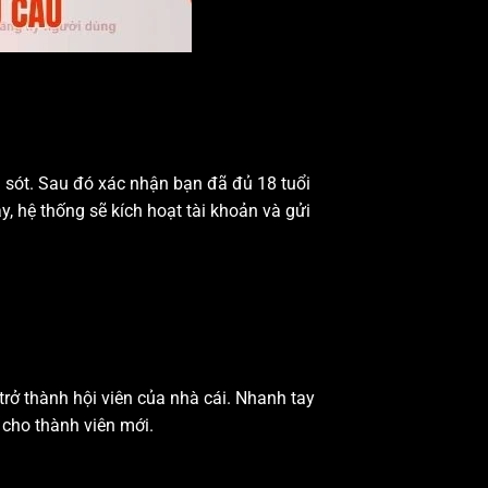
ai sót. Sau đó xác nhận bạn đã đủ 18 tuổi
, hệ thống sẽ kích hoạt tài khoản và gửi
rở thành hội viên của nhà cái. Nhanh tay
 cho thành viên mới.