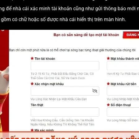
rọng để nhà cái xác minh tài khoản cũng như gửi thông báo mới 
 gồm có chữ hoặc số được nhà cái hiển thị trên màn hình.