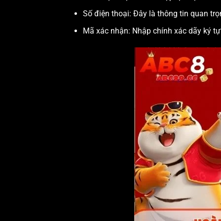
Số điện thoại: Đây là thông tin quan t
Mã xác nhận: Nhập chính xác dãy ký tự