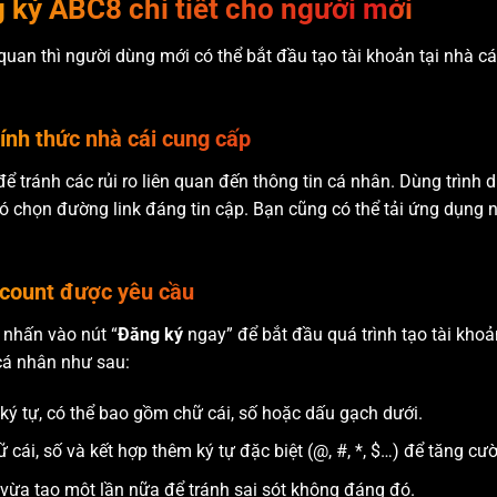
 ký ABC8 chi tiết cho người mới
uan thì người dùng mới có thể bắt đầu tạo tài khoản tại nhà cái
ính thức nhà cái cung cấp
ể tránh các rủi ro liên quan đến thông tin cá nhân. Dùng trình 
ó chọn đường link đáng tin cập. Bạn cũng có thể tải ứng dụng n
ccount được yêu cầu
 nhấn vào nút “
Đăng ký
ngay” để bắt đầu quá trình tạo tài khoả
cá nhân như sau:
ký tự, có thể bao gồm chữ cái, số hoặc dấu gạch dưới.
 cái, số và kết hợp thêm ký tự đặc biệt (@, #, *, $…) để tăng c
vừa tạo một lần nữa để tránh sai sót không đáng đó.