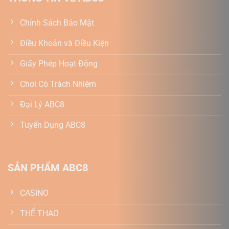
Bảo mật hiện đại
Trong thế giới số, bảo mật thông tin chính là yếu tố
Chính Sách Bảo Mật
quyết định sự thành công của bất kỳ nền tảng cá cược
Điều Khoản và Điều Kiện
nào.
abc8
hiểu rõ điều đó và đã xây dựng hệ thống bảo
mật hiện đại, tiên tiến nhất để đảm bảo toàn vẹn dữ
Giấy Phép Hoạt Động
liệu cá nhân của người chơi.
Chơi Có Trách Nhiệm
Hệ thống của
abc88
sử dụng công nghệ mã hóa SSL
Đại Lý ABC8
tiêu chuẩn quốc tế, giúp ngăn chặn mọi truy cập trái
phép, bảo vệ thông tin ngân hàng, tài khoản, cũng như
Tuyển Dụng ABC8
các dữ liệu nhạy cảm khác của khách hàng. Các biện
pháp an ninh đều được cập nhật liên tục, phòng tránh
các nguy cơ về hacker, virus hay các cuộc tấn công
SẢN PHẨM ABC8
mạng.
CASINO
Thanh toán nhanh chóng
Một trong những tiêu chí quan trọng để khách hàng
THỂ THAO
quyết định gắn bó lâu dài với nhà cái chính là khả năng