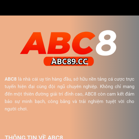
Kho game đa dạng
Điều khiến nhà cái
abc8
trở nên nổi bật chính là kho
game đa dạng và phong phú, đáp ứng nhu cầu của mọi
đối tượng người chơi. Từ các trò chơi truyền thống cho
đến các thể thức game hiện đại đều được tích hợp,
mang lại trải nghiệm không giới hạn.
Các game nổ hũ, game bài 3D, bắn cá, casino live hay
thể thao đều được cập nhật liên tục và vận hành mượt
ABC8
là nhà cái uy tín hàng đầu, sở hữu nền tảng cá cược trực
mà. Không chỉ dừng lại ở số lượng các trò
tuyến hiện đại cùng đội ngũ chuyên nghiệp. Không chỉ mang
chơi,
abc88
còn chú trọng đến chất lượng đồ họa, tính
đến một thiên đường giải trí đỉnh cao, ABC8 còn cam kết đảm
năng tương tác cao nhằm đem lại cảm giác chân thật
bảo sự minh bạch, công bằng và trải nghiệm tuyệt vời cho
nhất cho người chơi. Các game này đều có tần suất
người chơi.
hoạt động ổn định, ít khi xảy ra lỗi hay gián đoạn, giúp
người chơi yên tâm đầu tư thời gian và công sức để
chiến thắng.
THÔNG TIN VỀ ABC8