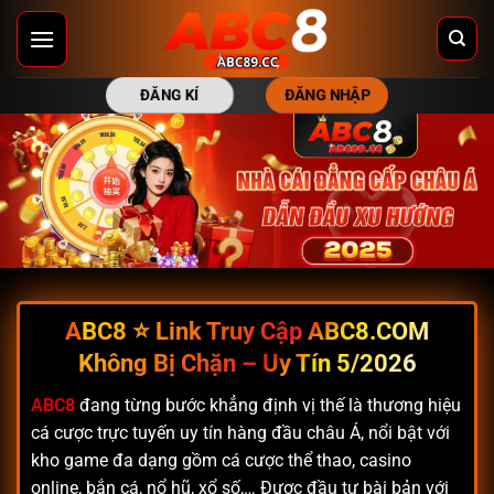
Bỏ
qua
nội
ĐĂNG NHẬP
dung
ĐĂNG KÍ
ABC8 ⭐️ Link Truy Cập ABC8.COM
Không Bị Chặn – Uy Tín 5/2026
ABC8
đang từng bước khẳng định vị thế là thương hiệu
cá cược trực tuyến uy tín hàng đầu châu Á, nổi bật với
kho game đa dạng gồm cá cược thể thao, casino
online, bắn cá, nổ hũ, xổ số,… Được đầu tư bài bản với