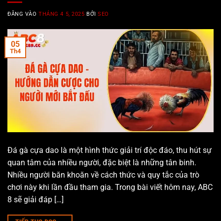
ĐĂNG VÀO
THÁNG 4 5, 2025
BỞI
SEO
05
Th4
Đá gà cựa dao là một hình thức giải trí độc đáo, thu hút sự
quan tâm của nhiều người, đặc biệt là những tân binh.
Nhiều người băn khoăn về cách thức và quy tắc của trò
chơi này khi lần đầu tham gia. Trong bài viết hôm nay, ABC
8 sẽ giải đáp […]