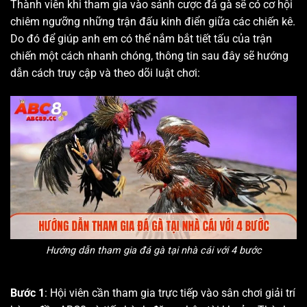
Thành viên khi tham gia vào sảnh cược đá gà
sẽ có cơ hội
chiêm ngưỡng những trận đấu kinh điển giữa các chiến kê.
Do đó để giúp anh em có thể nắm bắt tiết tấu của trận
chiến một cách nhanh chóng, thông tin sau đây sẽ hướng
dẫn cách truy cập và theo dõi luật chơi:
Hướng dẫn tham gia đá gà tại nhà cái với 4 bước
Bước 1
: Hội viên cần tham gia trực tiếp vào sân chơi giải trí