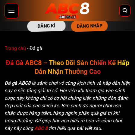
Bỏ
qua
nội
ĐĂNG NHẬP
ĐĂNG KÍ
dung
Trang chủ
-
Đá gà
Đá Gà ABC8 – Theo Dõi Sàn Chiến Kế Hấp
Dẫn Nhận Thưởng Cao
Đá gà ABC8
là sảnh chơi vô cùng kịch tính và hấp dẫn hiện
nay ở nền tảng giải trí số. Hội viên khi tham gia vào sảnh
cược này không chỉ có cơ hội chứng kiến những đòn đánh
đẹp mắt của các chiến kê. Bên cạnh đó người chơi còn
nhận được hàng trăm, hàng nghìn phần quà giá trị khi
trúng thưởng. Để giúp hội viên hiểu rõ hơn về sảnh chơi
này hãy cùng
ABC 8
tìm hiểu qua bài viết sau.