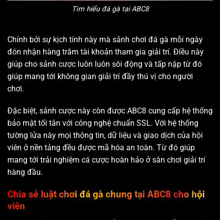
Tìm hiểu đá gà tại ABC8
Chính bởi sự kịch tính này mà sảnh chơi đá gà mỗi ngày
đón nhận hàng trăm tài khoản tham gia giải trí. Điều này
giúp cho sảnh cược luôn luôn sôi động và tấp nập từ đó
giúp mang tới không gian giải trí đầy thú vị cho người
chơi.
Đặc biệt, sảnh cược này còn được ABC8 cung cấp hệ thống
bảo mật tối tân với công nghệ chuẩn SSL. Với hệ thống
tường lửa này mọi thông tin, dữ liệu và giao dịch của hội
viên ở nền tảng đều được mã hóa an toàn. Từ đó giúp
mang tới trải nghiệm cá cược hoàn hảo ở sân chơi giải trí
hàng đầu.
Chia sẻ luật chơi đá gà chung tại ABC8 cho hội
viên