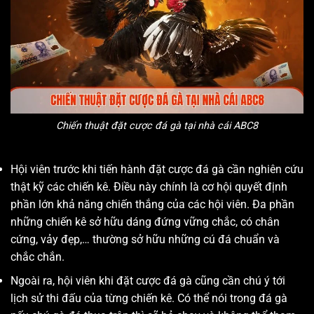
Chiến thuật đặt cược đá gà tại nhà cái ABC8
Hội viên trước khi tiến hành đặt cược đá gà cần nghiên cứu
thật kỹ các chiến kê. Điều này chính là cơ hội quyết định
phần lớn khả năng chiến thắng của các hội viên. Đa phần
những chiến kê sở hữu dáng đứng vững chắc, có chân
cứng, vảy đẹp,… thường sở hữu những cú đá chuẩn và
chắc chắn.
Ngoài ra, hội viên khi đặt cược đá gà cũng cần chú ý tới
lịch sử thi đấu của từng chiến kê. Có thể nói trong đá gà