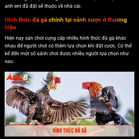
anh em đã đặt sẽ thuộc về nhà cái.
Hình thức đá gà chính tại sảnh cược ở thương
hiệu
Hiện nay sân chơi cung cấp nhiều hình thức đá gà khác
nhau để người chơi có thêm lựa chọn khi đặt cược. Có thể
kể đến một số sảnh chơi được nhiều người lựa chọn như
sau: