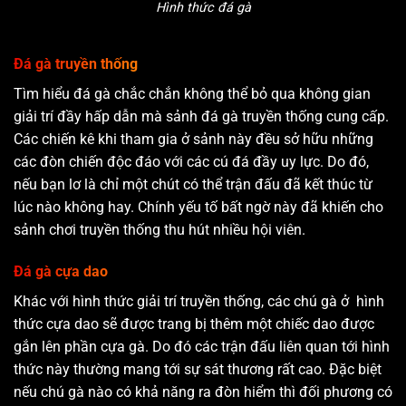
Hình thức đá gà
Đá gà truyền thống
Tìm hiểu đá gà chắc chắn không thể bỏ qua không gian
giải trí đầy hấp dẫn mà sảnh đá gà truyền thống cung cấp.
Các chiến kê khi tham gia ở sảnh này đều sở hữu những
các đòn chiến độc đáo với các cú đá đầy uy lực. Do đó,
nếu bạn lơ là chỉ một chút có thể trận đấu đã kết thúc từ
lúc nào không hay. Chính yếu tố bất ngờ này đã khiến cho
sảnh chơi truyền thống thu hút nhiều hội viên.
Đá gà cựa dao
Khác với hình thức giải trí truyền thống, các chú gà ở hình
thức cựa dao sẽ được trang bị thêm một chiếc dao được
gắn lên phần cựa gà. Do đó các trận đấu liên quan tới hình
thức này thường mang tới sự sát thương rất cao. Đặc biệt
nếu chú gà nào có khả năng ra đòn hiểm thì đối phương có