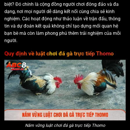
biệt? Đó chính là cộng đồng người chơi đông đảo và đa
dạng, nơi mọi người dễ dàng kết nối cùng chia sẻ kinh
nghiệm. Các hoạt động như thảo luận về trận đấu, thông
tin và dự đoán kết quả không chỉ tạo dựng mối quan hệ
bạn bè mà còn làm phong phú thêm trải nghiệm của mỗi
người.
Quy định về luật chơi đá gà trực tiếp Thomo
Nắm vững luật chơi đá gà trực tiếp Thomo