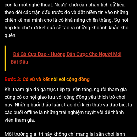
còn là một nghệ thuật. Người chơi cần phân tích dữ liệu,
theo dõi các trận đấu trước đó và đặt niềm tin vào những
chiến kê mà mình cho là có khả năng chiến thắng. Sự hồi
hộp khi chờ đợi kết quả sẽ tạo ra những khoảnh khắc khó
quên.
Đá Gà Cựa Dao - Hướng Dẫn Cược Cho Người Mới
Bắt Đầu
Bước 3: Cổ vũ và kết nối với cộng đồng
Khi tham gia đá gà trực tiếp tại nền tảng, người tham gia
cũng có cơ hội giao lưu với cộng đồng yêu thích trò chơi
này. Những buổi thảo luận, trao đổi kiến thức và đặc biệt là
các buổi offline là những trải nghiệm tuyệt vời để thành
viên tham gia.
Môi trường giải trí này không chỉ mang lại sân chơi lành