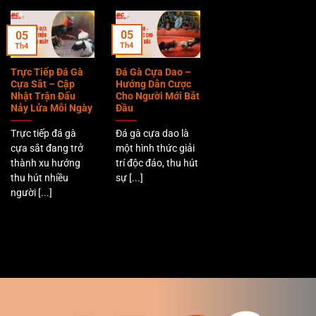
05
05
Th4
Th4
Trực Tiếp Đá Gà
Đá Gà Cựa Dao –
Cựa Sắt – Cập
Hướng Dẫn Cược
Nhật Trận Đấu
Cho Người Mới Bắt
Nảy Lửa Mỗi Ngày
Đầu
Trực tiếp đá gà
Đá gà cựa dao là
cựa sắt đang trở
một hình thức giải
thành xu hướng
trí độc đáo, thu hút
thu hút nhiều
sự [...]
người [...]