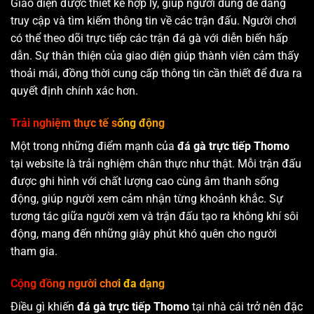
Giao diện được thiết kế hợp lý, giúp người dùng dễ dàng
truy cập và tìm kiếm thông tin về các trận đấu. Người chơi
có thể theo dõi trực tiếp các trận đá gà với diễn biến hấp
dẫn. Sự thân thiện của giao diện giúp thành viên cảm thấy
thoải mái, đồng thời cung cấp thông tin cần thiết để đưa ra
quyết định chính xác hơn.
Trải nghiệm thực tế sống động
Một trong những điểm mạnh của
đá gà trực tiếp Thomo
tại website là trải nghiệm chân thực như thật. Mỗi trận đấu
được ghi hình với chất lượng cao cùng âm thanh sống
động, giúp người xem cảm nhận từng khoảnh khắc. Sự
tương tác giữa người xem và trận đấu tạo ra không khí sôi
động, mang đến những giây phút khó quên cho người
tham gia.
Cộng đồng người chơi đa dạng
Điều gì khiến
đá gà trực tiếp Thomo
tại nhà cái trở nên đặc