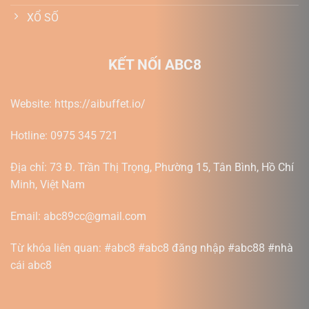
XỔ SỐ
KẾT NỐI ABC8
Website: https://aibuffet.io/
Hotline:
0975 345 721
Địa chỉ:
73 Đ. Trần Thị Trọng, Phường 15, Tân Bình, Hồ Chí
Minh, Việt Nam
Email:
abc89cc@gmail.com
Từ khóa liên quan: #abc8 #abc8 đăng nhập #abc88 #nhà
cái abc8