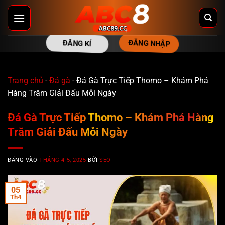
Bỏ
qua
nội
ĐĂNG NHẬP
ĐĂNG KÍ
dung
Trang chủ
-
Đá gà
-
Đá Gà Trực Tiếp Thomo – Khám Phá
Hàng Trăm Giải Đấu Mỗi Ngày
Đá Gà Trực Tiếp Thomo – Khám Phá Hàng
Trăm Giải Đấu Mỗi Ngày
ĐĂNG VÀO
THÁNG 4 5, 2025
BỞI
SEO
05
Th4