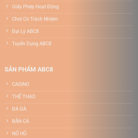
Giấy Phép Hoạt Động
Chơi Có Trách Nhiệm
Đại Lý ABC8
Tuyển Dụng ABC8
SẢN PHẨM ABC8
CASINO
THỂ THAO
ĐÁ GÀ
BẮN CÁ
NỔ HŨ