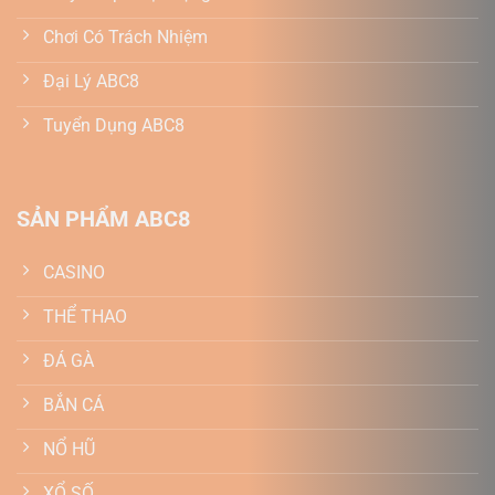
Chơi Có Trách Nhiệm
Đại Lý ABC8
Tuyển Dụng ABC8
SẢN PHẨM ABC8
CASINO
THỂ THAO
ĐÁ GÀ
BẮN CÁ
NỔ HŨ
XỔ SỐ