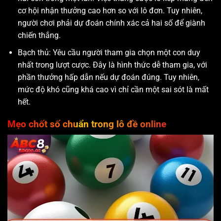
cơ hội nhận thưởng cao hơn so với lô đơn. Tuy nhiên,
người chơi phải dự đoán chính xác cả hai số để giành
chiến thắng.
Bạch thủ: Yêu cầu người tham gia chọn một con duy
nhất trong lượt cược. Đây là hình thức dễ tham gia, với
phần thưởng hấp dẫn nếu dự đoán đúng. Tuy nhiên,
mức độ khó cũng khá cao vì chỉ cần một sai sót là mất
hết.
Mẹo chốt số chuẩn trong lô đề online