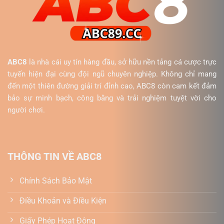
ABC8
là nhà cái uy tín hàng đầu, sở hữu nền tảng cá cược trực
tuyến hiện đại cùng đội ngũ chuyên nghiệp. Không chỉ mang
đến một thiên đường giải trí đỉnh cao, ABC8 còn cam kết đảm
bảo sự minh bạch, công bằng và trải nghiệm tuyệt vời cho
người chơi.
THÔNG TIN VỀ ABC8
Chính Sách Bảo Mật
Điều Khoản và Điều Kiện
Giấy Phép Hoạt Động