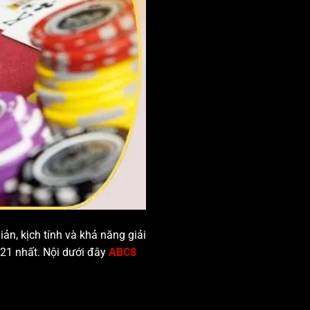
ản, kịch tính và khả năng giải
n 21 nhất. Nội dưới đây
ABC8