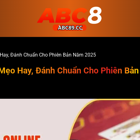
o Hay, Đánh Chuẩn Cho Phiên Bản Năm 2025
– Mẹo Hay, Đánh Chuẩn Cho Phiên Bả