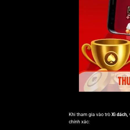
Khi tham gia vào trò
Xì dách,
chính xác: