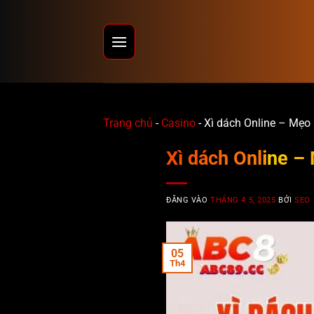
Bỏ
qua
nội
dung
Trang chủ
-
Casino
-
Xì dách Online – Mẹ
Xì dách Online 
ĐĂNG VÀO
THÁNG 4 5, 2025
BỞI
SEO
05
Th4