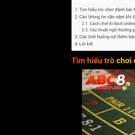
Tìm hiểu trò chơi đánh bài 
Các thông tin cần nắm khi t
Cách chơi Xì dách onlin
Các thuật ngữ thường gặ
Các tình huống rút thêm bài
Lời kết
Tìm hiểu trò chơi