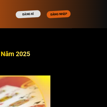
ĐĂNG NHẬP
ĐĂNG KÍ
n Năm 2025