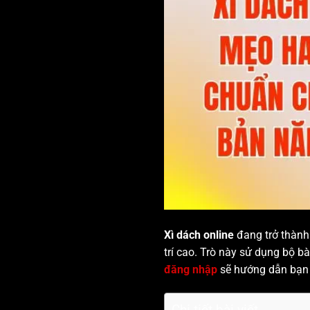
Xì dách online
đang trở thành 
trí cao. Trò này sử dụng bộ b
đăng nhập
sẽ hướng dẫn bạn 
Chi tiết bài viết