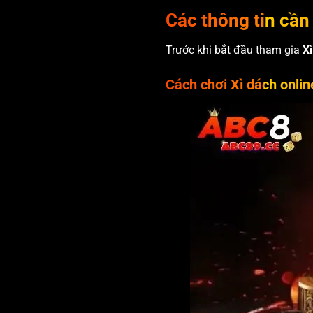
Các thông tin cần
Trước khi bắt đầu tham gia
Xì
Cách chơi Xì dách onli