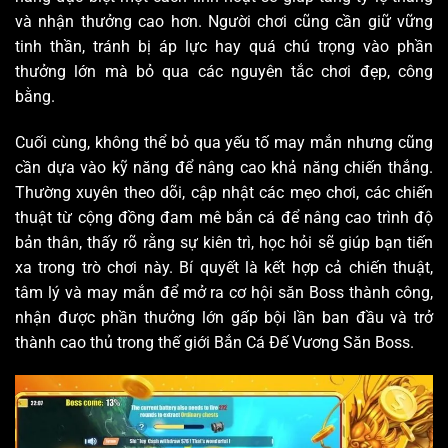
và nhận thưởng cao hơn. Người chơi cũng cần giữ vững
tinh thần, tránh bị áp lực hay quá chú trọng vào phần
thưởng lớn mà bỏ qua các nguyên tắc chơi đẹp, công
bằng.
Cuối cùng, không thể bỏ qua yếu tố may mắn nhưng cũng
cần dựa vào kỹ năng để nâng cao khả năng chiến thắng.
Thường xuyên theo dõi, cập nhật các mẹo chơi, các chiến
thuật từ cộng đồng đam mê bắn cá để nâng cao trình độ
bản thân, thấy rõ rằng sự kiên trì, học hỏi sẽ giúp bạn tiến
xa trong trò chơi này. Bí quyết là kết hợp cả chiến thuật,
tâm lý và may mắn để mở ra cơ hội săn Boss thành công,
nhận được phần thưởng lớn gấp bội lần ban đầu và trở
thành cao thủ trong thế giới Bắn Cá Đế Vương Săn Boss.