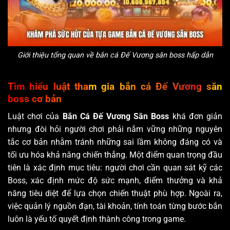
Giới thiệu tổng quan về bắn cá Đế Vương săn boss hấp dẫn
Tìm hiểu luật tham gia bắn cá Đế Vương săn
boss cơ bản
Luật chơi của
Bắn Cá Đế Vương Săn Boss
khá đơn giản
nhưng đòi hỏi người chơi phải nắm vững những nguyên
tắc cơ bản nhằm tránh những sai lầm không đáng có và
tối ưu hóa khả năng chiến thắng. Một điểm quan trọng đầu
tiên là xác định mục tiêu: người chơi cần quan sát kỹ các
Boss, xác định mức độ sức mạnh, điểm thưởng và khả
năng tiêu diệt để lựa chọn chiến thuật phù hợp. Ngoài ra,
việc quản lý nguồn đạn, tài khoản, tính toán từng bước bắn
luôn là yếu tố quyết định thành công trong game.