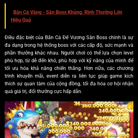
Bắn Cá Vàng - Săn Boss Khủng, Rinh Thưởng Lớn
Hiệu Quả
Điều đặc biệt của Bắn Cá Đế Vương Săn Boss chính là sự
đa dạng trong hệ thống boss với các cấp độ, sức mạnh và
phần thưởng khác nhau. Người chơi có thể lựa chọn level
phù hợp, từ dễ đến khó, phù hợp với kỹ năng của mình để
tối ưu hóa khả năng chiến thắng. Hơn nữa, các chương
trình khuyến mãi, event diễn ra liên tục giúp game kích
thích sự quan tâm của cộng đồng, tối đa hóa cơ hội nhận
quà giá trị, đổi thưởng cực hấp dẫn.