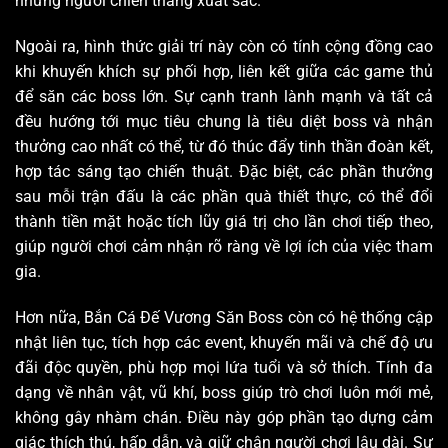
những người chiến thắng xuất sắc.
Ngoài ra, hình thức giải trí này còn có tính cộng đồng cao
khi khuyến khích sự phối hợp, liên kết giữa các game thủ
để săn các boss lớn. Sự cạnh tranh lành mạnh và tất cả
đều hướng tới mục tiêu chung là tiêu diệt boss và nhận
thưởng cao nhất có thể, từ đó thúc đẩy tinh thần đoàn kết,
hợp tác sáng tạo chiến thuật. Đặc biệt, các phần thưởng
sau mỗi trận đấu là các phần quà thiết thực, có thể đổi
thành tiền mặt hoặc tích lũy giá trị cho lần chơi tiếp theo,
giúp người chơi cảm nhận rõ ràng về lợi ích của việc tham
gia.
Hơn nữa, Bắn Cá Đế Vương Săn Boss còn có hệ thống cập
nhật liên tục, tích hợp các event, khuyến mãi và chế độ ưu
đãi độc quyền, phù hợp mọi lứa tuổi và sở thích. Tính đa
dạng về nhân vật, vũ khí, boss giúp trò chơi luôn mới mẻ,
không gây nhàm chán. Điều này góp phần tạo dựng cảm
giác thích thú, hấp dẫn, và giữ chân người chơi lâu dài. Sự