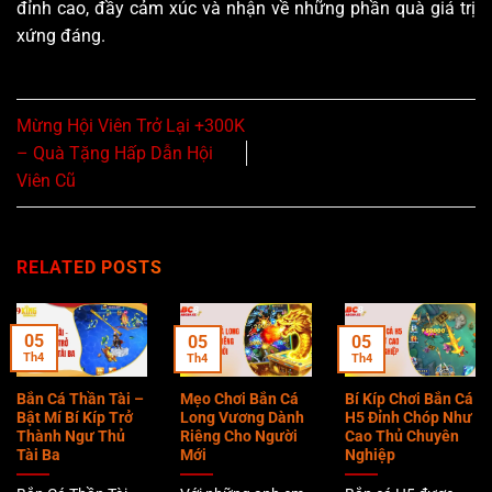
đỉnh cao, đầy cảm xúc và nhận về những phần quà giá trị
xứng đáng.
Mừng Hội Viên Trở Lại +300K
– Quà Tặng Hấp Dẫn Hội
Viên Cũ
RELATED POSTS
05
05
05
Th4
Th4
Th4
Bắn Cá Thần Tài –
Mẹo Chơi Bắn Cá
Bí Kíp Chơi Bắn Cá
Bật Mí Bí Kíp Trở
Long Vương Dành
H5 Đỉnh Chóp Như
Thành Ngư Thủ
Riêng Cho Người
Cao Thủ Chuyên
Tài Ba
Mới
Nghiệp