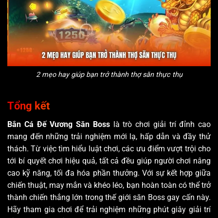
2 mẹo hay giúp bạn trở thành thợ săn thực thụ
Tổng kết
Bắn Cá Đế Vương Săn Boss
là trò chơi giải trí đỉnh cao
mang đến những trải nghiệm mới lạ, hấp dẫn và đầy thử
thách. Từ việc tìm hiểu luật chơi, các ưu điểm vượt trội cho
tới bí quyết chơi hiệu quả, tất cả đều giúp người chơi nâng
cao kỹ năng, tối đa hóa phần thưởng. Với sự kết hợp giữa
chiến thuật, may mắn và khéo léo, bạn hoàn toàn có thể trở
thành chiến thắng lớn trong thế giới săn Boss gay cấn này.
Hãy tham gia chơi để trải nghiệm những phút giây giải trí